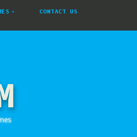
MES
CONTACT US
M
ames